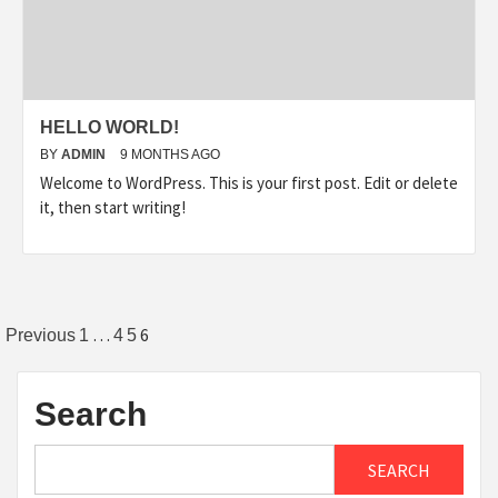
HELLO WORLD!
BY
ADMIN
9 MONTHS AGO
Welcome to WordPress. This is your first post. Edit or delete
it, then start writing!
Posts
…
6
Previous
1
4
5
pagination
Search
SEARCH