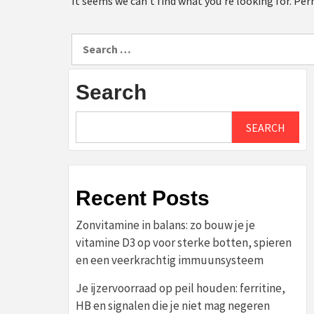
It seems we can’t find what you’re looking for. Per
Search
for:
Search
SEARCH
Recent Posts
Zonvitamine in balans: zo bouw je je
vitamine D3 op voor sterke botten, spieren
en een veerkrachtig immuunsysteem
Je ijzervoorraad op peil houden: ferritine,
HB en signalen die je niet mag negeren