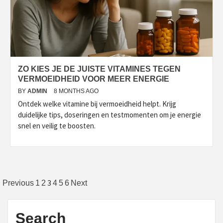
ZO KIES JE DE JUISTE VITAMINES TEGEN
VERMOEIDHEID VOOR MEER ENERGIE
BY
ADMIN
8 MONTHS AGO
Ontdek welke vitamine bij vermoeidheid helpt. Krijg
duidelijke tips, doseringen en testmomenten om je energie
snel en veilig te boosten.
Posts
3
Previous
1
2
4
5
6
Next
pagination
Search