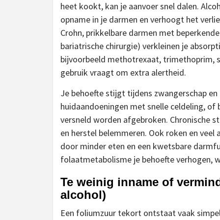
heet kookt, kan je aanvoer snel dalen. Alco
opname in je darmen en verhoogt het verli
Crohn, prikkelbare darmen met beperkende 
bariatrische chirurgie) verkleinen je absor
bijvoorbeeld methotrexaat, trimethoprim, su
gebruik vraagt om extra alertheid.
Je behoefte stijgt tijdens zwangerschap en b
huidaandoeningen met snelle celdeling, of 
versneld worden afgebroken. Chronische str
en herstel belemmeren. Ook roken en veel a
door minder eten en een kwetsbare darmfunc
folaatmetabolisme je behoefte verhogen, wa
Te weinig inname of vermin
alcohol)
Een foliumzuur tekort ontstaat vaak simpe