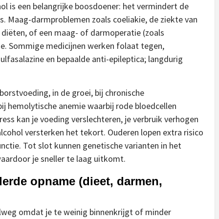
hol is een belangrijke boosdoener: het vermindert de
es. Maag-darmproblemen zoals coeliakie, de ziekte van
diëten, of een maag- of darmoperatie (zoals
ptie. Sommige medicijnen werken folaat tegen,
lfasalazine en bepaalde anti-epileptica; langdurig
orstvoeding, in de groei, bij chronische
bij hemolytische anemie waarbij rode bloedcellen
ess kan je voeding verslechteren, je verbruik verhogen
lcohol versterken het tekort. Ouderen lopen extra risico
tie. Tot slot kunnen genetische varianten in het
ardoor je sneller te laag uitkomt.
derde opname (dieet, darmen,
lweg omdat je te weinig binnenkrijgt of minder