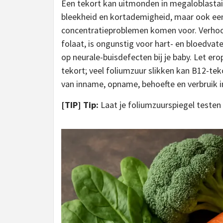
Een tekort kan uitmonden in megaloblasta
bleekheid en kortademigheid, maar ook een 
concentratieproblemen komen voor. Verho
folaat, is ongunstig voor hart- en bloedvate
op neurale-buisdefecten bij je baby. Let er
tekort; veel foliumzuur slikken kan B12-te
van inname, opname, behoefte en verbruik in
[TIP] Tip:
Laat je foliumzuurspiegel testen