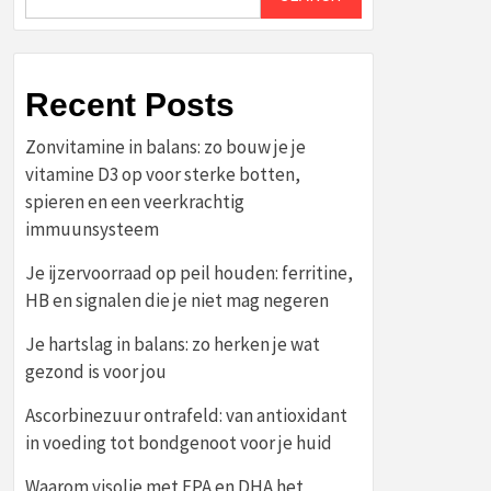
Recent Posts
Zonvitamine in balans: zo bouw je je
vitamine D3 op voor sterke botten,
spieren en een veerkrachtig
immuunsysteem
Je ijzervoorraad op peil houden: ferritine,
HB en signalen die je niet mag negeren
Je hartslag in balans: zo herken je wat
gezond is voor jou
Ascorbinezuur ontrafeld: van antioxidant
in voeding tot bondgenoot voor je huid
Waarom visolie met EPA en DHA het