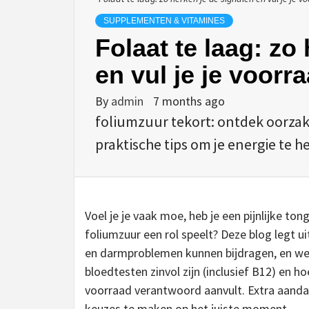
SUPPLEMENTEN & VITAMINES
Folaat te laag: zo
en vul je je voor
By
admin
7 months ago
foliumzuur tekort: ontdek oorzak
praktische tips om je energie te 
Voel je je vaak moe, heb je een pijnlijke ton
foliumzuur een rol speelt? Deze blog legt ui
en darmproblemen kunnen bijdragen, en wel
bloedtesten zinvol zijn (inclusief B12) en h
voorraad verantwoord aanvult. Extra aanda
keuzes te maken op het juiste moment.